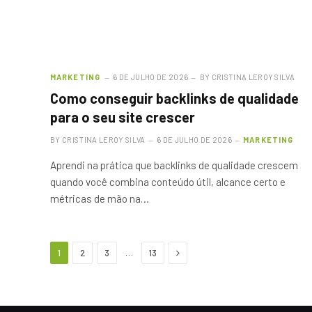
MARKETING
6 DE JULHO DE 2026
BY
CRISTINA LEROY SILVA
Como conseguir backlinks de qualidade
para o seu site crescer
BY
CRISTINA LEROY SILVA
6 DE JULHO DE 2026
MARKETING
Aprendi na prática que backlinks de qualidade crescem
quando você combina conteúdo útil, alcance certo e
métricas de mão na…
Next
…
1
2
3
13