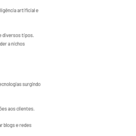
gência artificial e
e diversos tipos.
der a nichos
ecnologias surgindo
ões aos clientes.
r blogs e redes