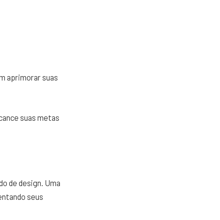
.
em aprimorar suas
lcance suas metas
ado de design. Uma
mentando seus