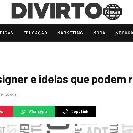
DICAS
EDUCAÇÃO
MARKETING
MODA
NEGÓCI
igner e ideias que podem 
3 MINS READ
est
WhatsApp
Copy Link