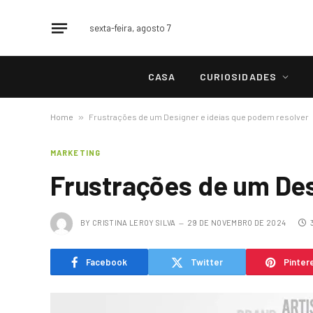
sexta-feira, agosto 7
CASA
CURIOSIDADES
Home
»
Frustrações de um Designer e ideias que podem resolver
MARKETING
Frustrações de um Des
BY
CRISTINA LEROY SILVA
29 DE NOVEMBRO DE 2024
Facebook
Twitter
Pinter