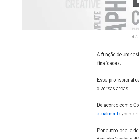
A fu
A função de um desi
finalidades.
Esse profissional 
diversas áreas.
De acordo com o Obs
atualmente
, númer
Por outro lado, o d
desvalorização e di