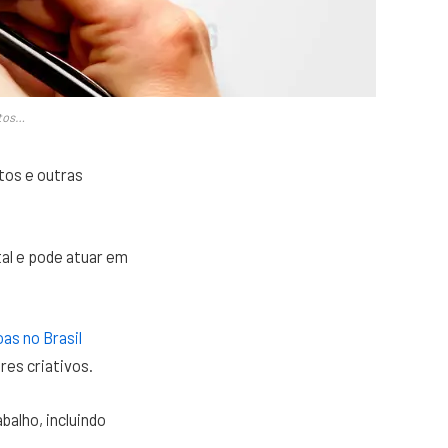
utos…
tos e outras
al e pode atuar em
as no Brasil
res criativos.
balho, incluindo