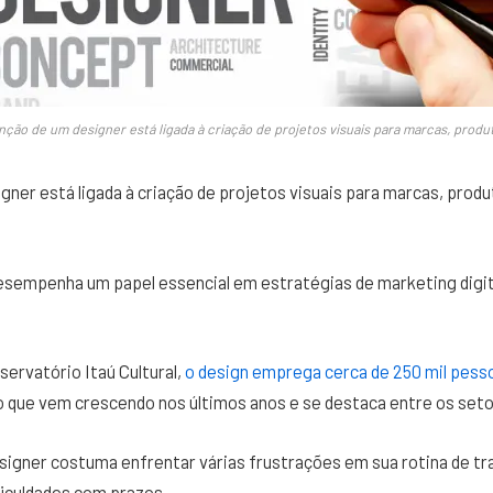
nção de um designer está ligada à criação de projetos visuais para marcas, prod
gner está ligada à criação de projetos visuais para marcas, produ
desempenha um papel essencial em estratégias de marketing digit
ervatório Itaú Cultural,
o design emprega cerca de 250 mil pesso
o que vem crescendo nos últimos anos e se destaca entre os seto
esigner costuma enfrentar várias frustrações em sua rotina de tra
ficuldades com prazos.