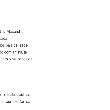
atriz Alexandra
icada
os pais de Isabel
 com a filha, já
 com o pai todos os
ra e Isabel, outras
 de Lourdes Corrêa