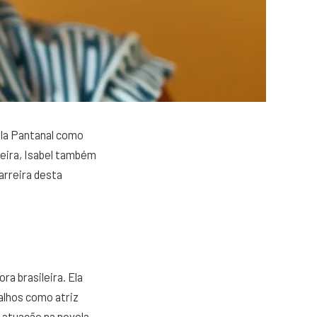
ela Pantanal como
leira, Isabel também
arreira desta
ra brasileira. Ela
alhos como atriz
a atuação na novela