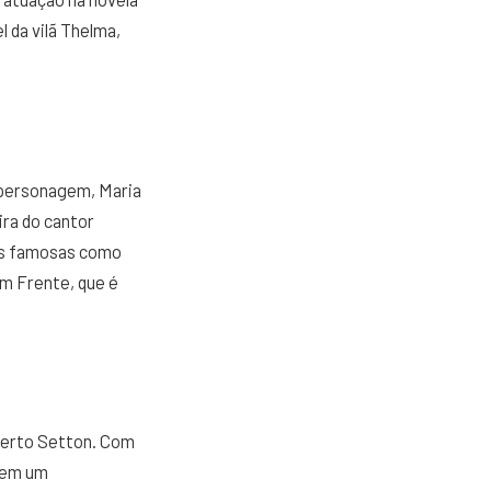
 da vilã Thelma,
 personagem, Maria
ira do cantor
ras famosas como
m Frente, que é
oberto Setton. Com
á em um