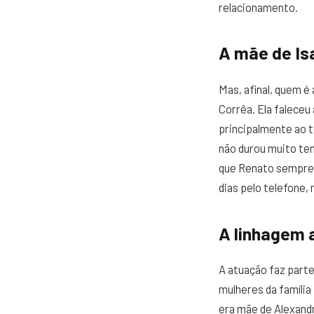
relacionamento.
A mãe de Isa
Mas, afinal, quem é 
Corrêa. Ela faleceu
principalmente ao t
não durou muito tem
que Renato sempre 
dias pelo telefone, 
A linhagem a
A atuação faz parte 
mulheres da família
era mãe de Alexand