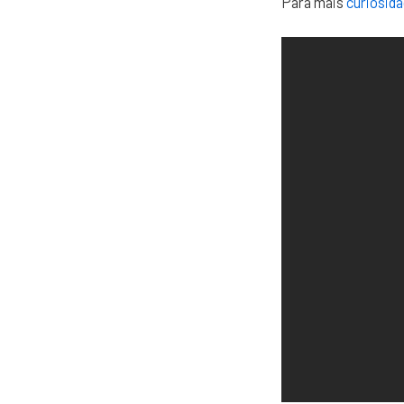
Para mais
curiosid