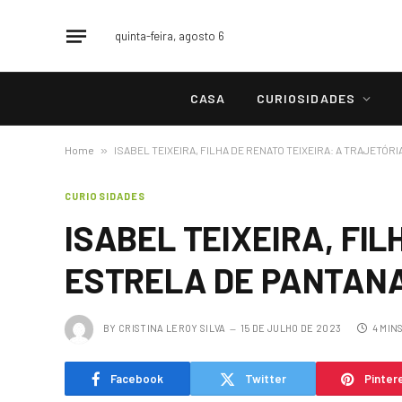
quinta-feira, agosto 6
CASA
CURIOSIDADES
Home
»
ISABEL TEIXEIRA, FILHA DE RENATO TEIXEIRA: A TRAJETÓR
CURIOSIDADES
ISABEL TEIXEIRA, FI
ESTRELA DE PANTAN
BY
CRISTINA LEROY SILVA
15 DE JULHO DE 2023
4 MIN
Facebook
Twitter
Pinter