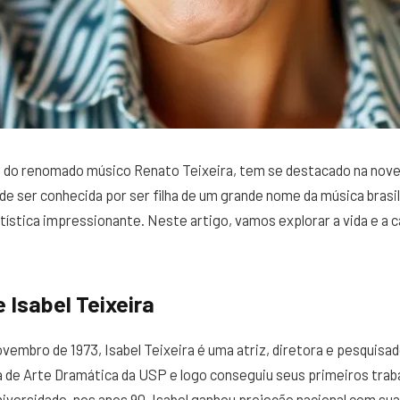
lha do renomado músico Renato Teixeira, tem se destacado na nov
de ser conhecida por ser filha de um grande nome da música brasi
tística impressionante. Neste artigo, vamos explorar a vida e a c
e Isabel Teixeira
vembro de 1973, Isabel Teixeira é uma atriz, diretora e pesquisado
a de Arte Dramática da USP e logo conseguiu seus primeiros trab
niversidade, nos anos 90. Isabel ganhou projeção nacional com su