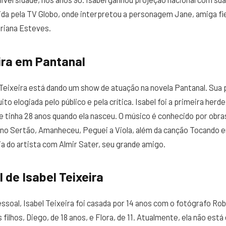
ida pela TV Globo, onde interpretou a personagem Jane, amiga fiel
driana Esteves.
ira em Pantanal
 Teixeira está dando um show de atuação na novela Pantanal. Sua
to elogiada pelo público e pela crítica. Isabel foi a primeira herde
ue tinha 28 anos quando ela nasceu. O músico é conhecido por ob
 no Sertão, Amanheceu, Peguei a Viola, além da canção Tocando e
 do artista com Almir Sater, seu grande amigo.
 de Isabel Teixeira
essoal, Isabel Teixeira foi casada por 14 anos com o fotógrafo R
is filhos, Diego, de 18 anos, e Flora, de 11. Atualmente, ela não est