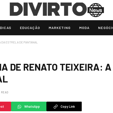
DICAS
EDUCAÇÃO
MARKETING
MODA
NEGÓCI
IA DA ESTRELA DE PANTANAL
LHA DE RENATO TEIXEIRA: 
AL
S READ
est
WhatsApp
Copy Link